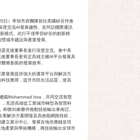
20日）率領市府團隊前往美國矽谷拜會
見後深度交流AI發展趨勢。並拜訪國際通訊
技術與創新模式。此行不僅學習矽谷的創新精
智慧城市建設與產業發展。
與梁見後董事長進行深度交流。會中美
後董事長更肯定高雄主權AI平台發展具
升醫療創新的發展效率。
產業發展提供強大的運算平台與解決方
的科技應用，提升市民生活品質，使高
uhammad Issa，共同交流智慧
盟」，見證高雄從工業城市轉型為智慧科
」，串聯30家夥伴推動技術輸出東南亞。
、企業解決方案開發及高效能網路技術，
雄建立展示中心、發展在地供應鏈並培
在地產業與學術機構，將技術輸出全球市