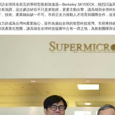
訪全球排名前五的學研型新創加速器—Berkeley SKYDECK，熱烈
市長強調，這次參訪矽谷不只是來取經，更要主動出擊，讓高雄與全球科技產
才、技術、產業鏈結缺一不可。市府正全力推動人才培育與國際合作，促
致力於成為台灣AI產業核心，並作為連結全球的智慧科技港灣。市府將持
科技產業生態圈，讓高雄在全球科技版圖中占有一席之地，為新創團隊與