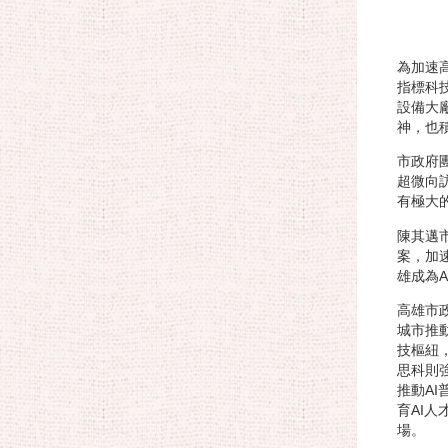
為加速
指標科技
設備大廠
神，也
市政府
超微向
有極大
陳其邁
案，加
雄成為
高雄市政
城市推
技樞紐
思科則
推動A
育AI
場。