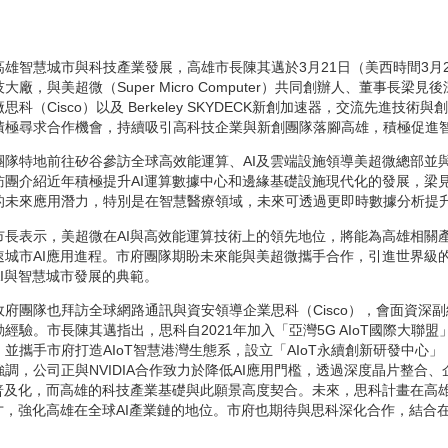
高雄智慧城市與科技產業發展，高雄市長陳其邁於3月21日（美西時間3月
大廠，與美超微（Super Micro Computer）共同創辦人、董事長梁
思科（Cisco）以及 Berkeley SKYDECK新創加速器，交流先進
積極尋求合作機會，持續吸引高科技企業與新創團隊落腳高雄，積極促進
團隊特地前往矽谷參訪全球高效能運算、AI及雲端設施領導美超微總部並
訪團介紹近年積極提升AI運算數據中心和邊緣基礎設施現代化的發展，梁見
的未來應用潛力，特別是在智慧醫療領域，未來可透過更即時數據分析提
市長表示，美超微在AI與高效能運算技術上的領先地位，將能為高雄相關
速城市AI應用進程。市府團隊期盼未來能與美超微攜手合作，引進世界級
AI與智慧城市發展的典範。
府團隊也拜訪全球網路通訊與資安領導企業思科（Cisco），會面資深副總裁M
動經驗。市長陳其邁指出，思科自2021年加入「亞灣5G AIoT國際大聯
，並攜手市府打造AIoT智慧港灣生態系，設立「AIoT永續創新研發中心
強調，公司正與NVIDIA合作致力於降低AI應用門檻，透過深度晶片整合
I普及化，而高雄的科技產業基礎與此願景高度契合。未來，思科計畫在高
人才，強化高雄在全球AI產業鏈的地位。市府也期待與思科深化合作，結合