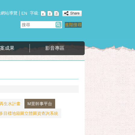
網站導覽
字級:
:
EN
搜
進階搜尋
尋
專案成果
影音專區
再生水計畫
M里幹事平台
多目標地籍圖立體圖資查詢系統