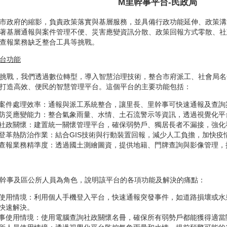
M里幹事平台-民政局
市政府的縮影，負責政策落實與基層服務，並具備行政功能延伸、政策溝
著基層通報與案件管理不便、災害應變資訊分散、政策回報方式零散、社
查報業務缺乏整合工具等挑戰。
台功能
挑戰，我們透過數位轉型，導入智慧治理技術，整合市府派工、社會局名
打造高效、便民的智慧管理平台。這個平台的主要功能包括：
案件處理效率：通報與派工系統整合，讓里長、里幹事可快速通報及查詢
防災應變能力：整合氣象雨量、水情、土石流警示等資訊，透過視覺化平
社政關懷：建置統一關懷管理平台，確保弱勢戶、獨居長者不漏接，強化
登革熱防治作業：結合GIS技術與行動裝置回報，減少人工負擔，加快疫
查報業務精準度：透過國土測繪圖資，提供地籍、門牌查詢與影像管理，
幹事及區公所人員為角色，說明該平台的各項功能及解決的痛點：
使用情境：利用個人手機登入平台，快速通報突發事件，如道路損壞或水
快速解決。
事使用情境：使用電腦查詢社政關懷名冊，確保所有弱勢戶都能獲得適當