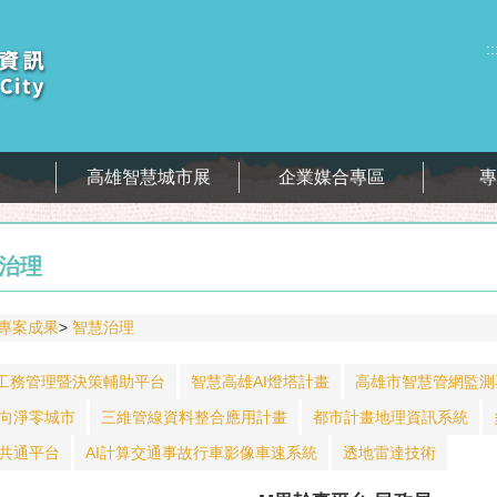
::
息
高雄智慧城市展
企業媒合專區
治理
專案成果
智慧治理
工務管理暨決策輔助平台
智慧高雄AI燈塔計畫
高雄市智慧管網監測
向淨零城市
三維管線資料整合應用計畫
都市計畫地理資訊系統
共通平台
AI計算交通事故行車影像車速系統
透地雷達技術