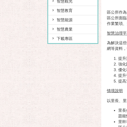
智慧觀光
智慧教育
區公所作為
區公所面臨
智慧能源
作業繁瑣、
智慧農業
智慧治理平
下載專區
為解決這些
網等資料，
提升
強化
優化
提升
提高
情境說明
以里長、里
里長
題能
里幹