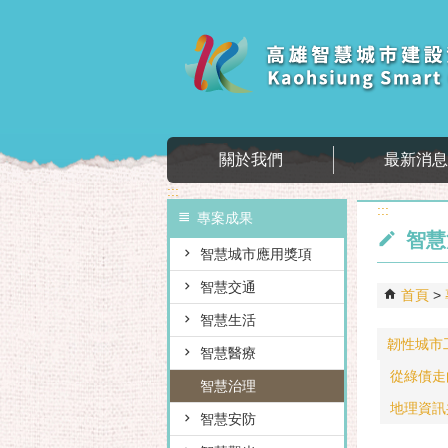
跳到主要內容區塊
關於我們
最新消
:::
:::
專案成果
智慧
智慧城市應用獎項
智慧交通
首頁
智慧生活
韌性城市
智慧醫療
從綠債走
智慧治理
地理資訊
智慧安防