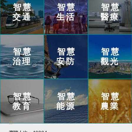
智慧
智慧
智慧
交通
生活
醫療
智慧
智慧
智慧
治理
安防
觀光
智慧
智慧
智慧
教育
能源
農業
:::