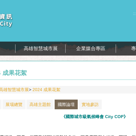
::
息
高雄智慧城市展
企業媒合專區
4 成果花絮
高雄智慧城市展
2024 成果花絮
展場總覽
高雄主題館
國際論壇
實地參訪
《國際城市級氣候峰會 City COP》